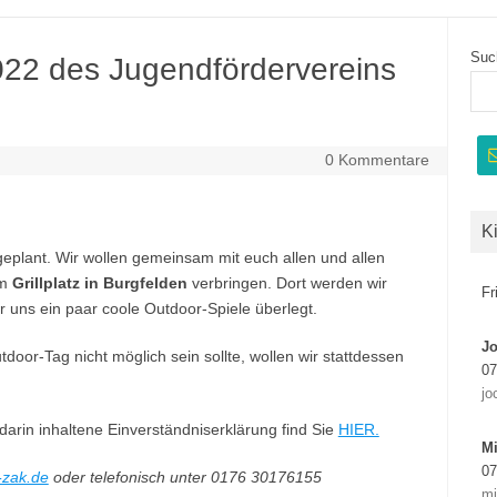
Suc
022 des Jugendfördervereins
0 Kommentare
K
 geplant. Wir wollen gemeinsam mit euch allen und allen
em
Grillplatz in Burgfelden
verbringen. Dort werden wir
Fr
 uns ein paar coole Outdoor-Spiele überlegt.
J
tdoor-Tag nicht möglich sein sollte, wollen wir stattdessen
07
jo
arin inhaltene Einverständniserklärung find Sie
HIER.
Mi
07
-zak.de
oder telefonisch unter 0176 30176155
mi