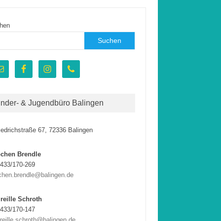
hen
Suchen
inder- & Jugendbüro Balingen
iedrichstraße 67, 72336 Balingen
ochen Brendle
433/170-269
chen.brendle@balingen.de
reille Schroth
433/170-147
reille.schroth@balingen.de