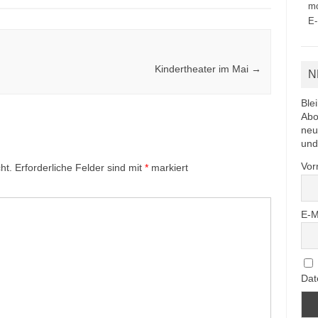
mo
E-
Kindertheater im Mai
→
N
Ble
Abo
neu
und
Vo
ht.
Erforderliche Felder sind mit
*
markiert
E-M
Dat