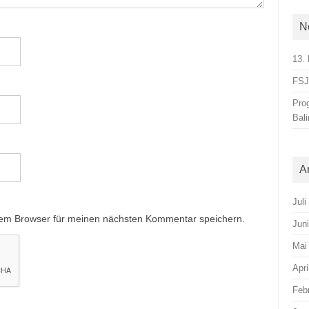
N
13. 
FSJ-
Pro
Bal
A
Juli
sem Browser für meinen nächsten Kommentar speichern.
Jun
Mai
Apri
Feb