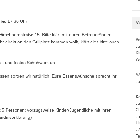
bis 17:30 Uhr
V
irschbergstraße 15. Bitte klärt mit euren Betreuer*innen
V
hr direkt an den Grillplatz kommen wollt, klärt dies bitte auch
Ju
Ki
W
sst und festes Schuhwerk an.
9-
ssen sorgen wir natürlich! Eure Essenswünsche sprecht ihr
Ju
Ko
Ju
5 Personen; vorzugsweise Kinder/Jugendliche
mit
ihren
Ch
J
tändniserklärung)
Hi
72
Te