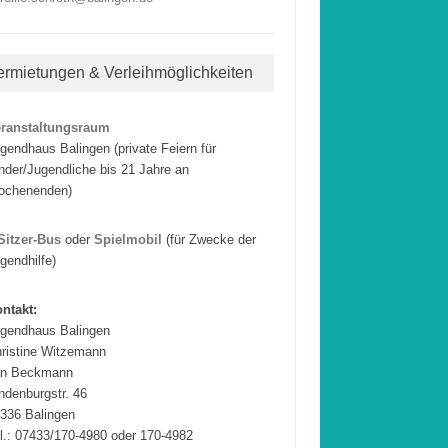
ermietungen & Verleihmöglichkeiten
eranstaltungsraum
gendhaus Balingen (private Feiern für
nder/Jugendliche bis 21 Jahre an
ochenenden)
Sitzer-Bus
oder
Spielmobil
(für Zwecke der
gendhilfe)
ntakt:
gendhaus Balingen
ristine Witzemann
an Beckmann
ndenburgstr. 46
336 Balingen
l.: 07433/170-4980 oder 170-4982