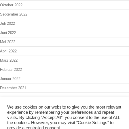
Oktober 2022
September 2022
Juli 2022
Juni 2022
Mai 2022
April 2022
März 2022
Februar 2022
Januar 2022
Dezember 2021
We use cookies on our website to give you the most relevant
experience by remembering your preferences and repeat
Interner Bereich
-
Admin
visits. By clicking “Accept All”, you consent to the use of ALL
the cookies. However, you may visit "Cookie Settings" to
Copyright 2024 - Kinder- & Jugendbüro Balingen -
Impressum
-
provide a controlled consent.