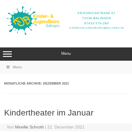
Zum
Inhalt
springen
Menu
Menu
MONATLICHE ARCHIVE:
DEZEMBER 2021
Kindertheater im Januar
Von
Mireille Schroth
|
21. Dezember 2021