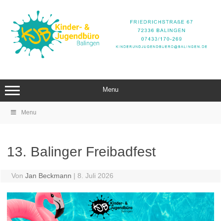
Zum
Inhalt
springen
Menu
Menu
13. Balinger Freibadfest
Von
Jan Beckmann
|
8. Juli 2026