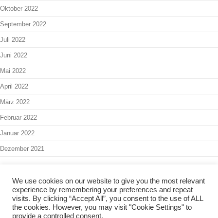
Oktober 2022
September 2022
Juli 2022
Juni 2022
Mai 2022
April 2022
März 2022
Februar 2022
Januar 2022
Dezember 2021
We use cookies on our website to give you the most relevant
experience by remembering your preferences and repeat
Interner Bereich
-
Admin
visits. By clicking “Accept All”, you consent to the use of ALL
the cookies. However, you may visit "Cookie Settings" to
Copyright 2024 - Kinder- & Jugendbüro Balingen -
Impressum
-
provide a controlled consent.