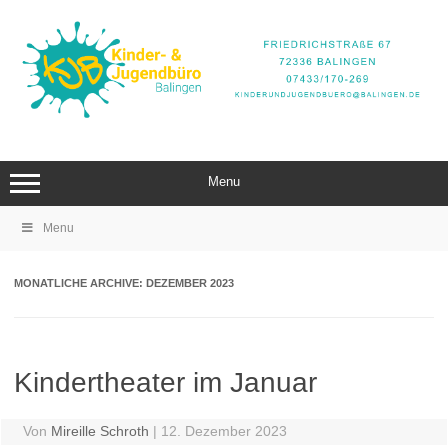
Zum
Inhalt
springen
Menu
Menu
MONATLICHE ARCHIVE:
DEZEMBER 2023
Kindertheater im Januar
Von
Mireille Schroth
|
12. Dezember 2023