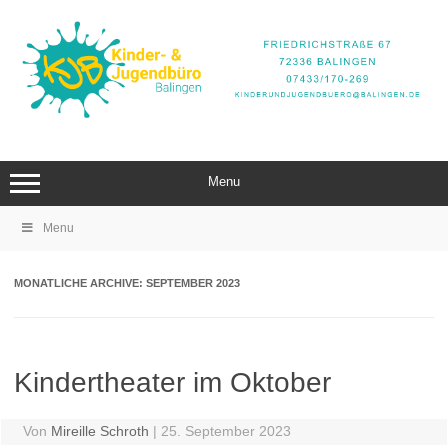
Zum
Inhalt
springen
Menu
Menu
MONATLICHE ARCHIVE:
SEPTEMBER 2023
Kindertheater im Oktober
Von
Mireille Schroth
|
25. September 2023