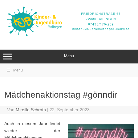
Zum
Inhalt
springen
Menu
Menu
Mädchenaktionstag #gönndir
Von
Mireille Schroth
|
22. September 2023
Auch in diesem Jahr findet
wieder der
Mädchenaktionstag