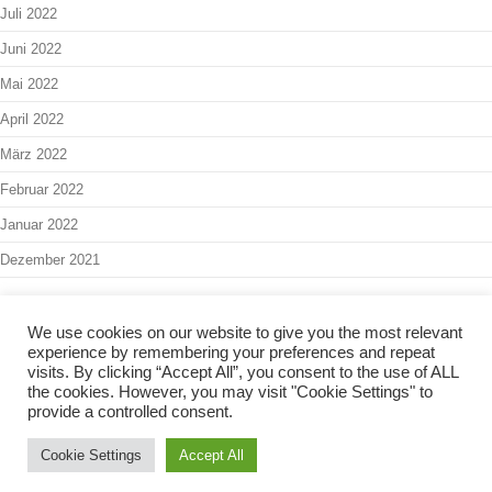
Juli 2022
Juni 2022
Mai 2022
April 2022
März 2022
Februar 2022
Januar 2022
Dezember 2021
We use cookies on our website to give you the most relevant
experience by remembering your preferences and repeat
Interner Bereich
-
Admin
visits. By clicking “Accept All”, you consent to the use of ALL
the cookies. However, you may visit "Cookie Settings" to
Copyright 2024 - Kinder- & Jugendbüro Balingen -
Impressum
-
provide a controlled consent.
Datenschutzerklärung
-
Barrierefreiheit
Cookie Settings
Accept All
Iconic One
Theme | Powered by
Wordpress