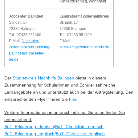
Kinderzuschlag, Wohngeld
Jobcenter Balingen
Landratsamt Zollernalbkreis
Stingstr. 17
Stingstr. 17
72336 Balingen
72336 Balingen
Tel.: 07433 951400
Tel.: 07433 951400
E-Mail:
Jobcenter-
E-Mail:
Zollernalbkreis.Leistung-
sozialamt@zollernalbkreis.de
Balingen@jobcenter-
ge.de
Der
Studienkreis Nachhilfe Balingen
bietet in diesem
Zusammenhang für Schülerinnen und Schüler zahlreiche
Lernangebote an und unterstützt auch bei der Antragstellung. Den
entsprechenden Flyer finden Sie
hier.
Weitere Informationen in unterschiedlicher Sprache finden Sie
untenstehend:
BuT_Erklaerung_deutsch
/
BuT_Checkliste_deutsch
BuT_Erklaerung_englisch
/
BuT_Checkliste_englisch