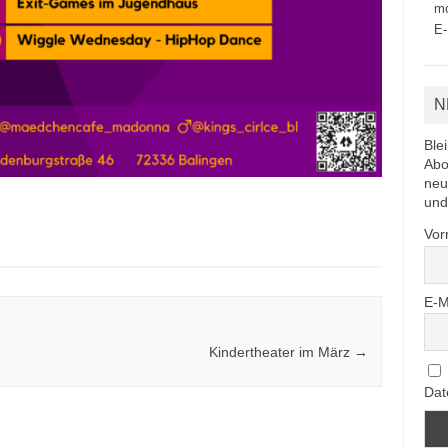
mo
E-
N
Ble
Abo
neu
und
Vo
E-M
Kindertheater im März
→
Dat