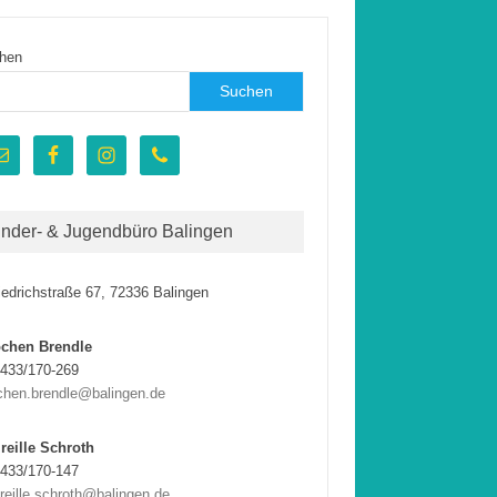
hen
Suchen
inder- & Jugendbüro Balingen
iedrichstraße 67, 72336 Balingen
ochen Brendle
433/170-269
chen.brendle@balingen.de
reille Schroth
433/170-147
reille.schroth@balingen.de