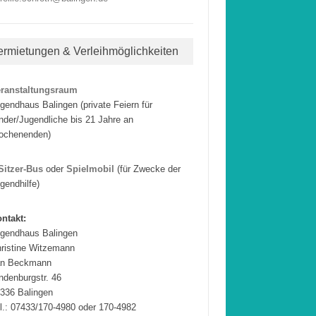
ermietungen & Verleihmöglichkeiten
eranstaltungsraum
gendhaus Balingen (private Feiern für
nder/Jugendliche bis 21 Jahre an
ochenenden)
Sitzer-Bus
oder
Spielmobil
(für Zwecke der
gendhilfe)
ntakt:
gendhaus Balingen
ristine Witzemann
an Beckmann
ndenburgstr. 46
336 Balingen
l.: 07433/170-4980 oder 170-4982