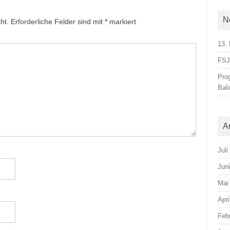
N
ht.
Erforderliche Felder sind mit
*
markiert
13. 
FSJ-
Pro
Bal
A
Juli
Jun
Mai
Apri
Feb