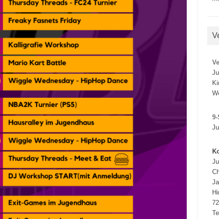
V
V
Ju
Ki
W
9-
Ju
Ko
Ju
Ch
J
Hi
72
Te