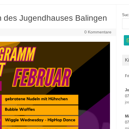
Suc
 des Jugendhauses Balingen
0 Kommentare
K
Fr
J
07
jo
Mi
07
mi