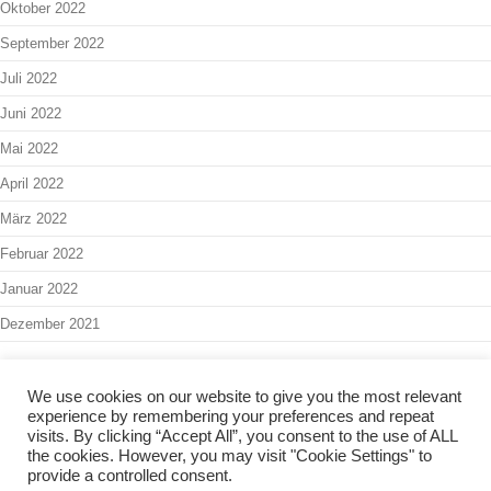
Oktober 2022
September 2022
Juli 2022
Juni 2022
Mai 2022
April 2022
März 2022
Februar 2022
Januar 2022
Dezember 2021
We use cookies on our website to give you the most relevant
experience by remembering your preferences and repeat
Interner Bereich
-
Admin
visits. By clicking “Accept All”, you consent to the use of ALL
the cookies. However, you may visit "Cookie Settings" to
Copyright 2024 - Kinder- & Jugendbüro Balingen -
Impressum
-
provide a controlled consent.
Datenschutzerklärung
-
Barrierefreiheit