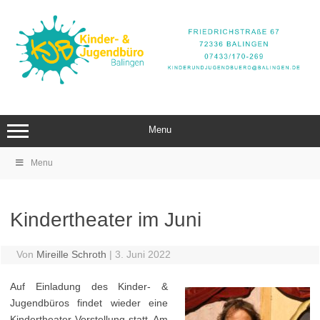
Zum
Inhalt
springen
Menu
Menu
Kindertheater im Juni
Von
Mireille Schroth
|
3. Juni 2022
Auf Einladung des Kinder- &
Jugendbüros findet wieder eine
Kindertheater-Vorstellung statt. Am