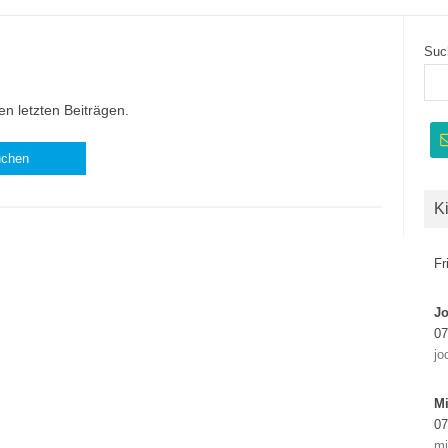
Suc
n letzten Beiträgen.
K
Fr
J
07
jo
Mi
07
mi