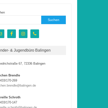
hen
Suchen
inder- & Jugendbüro Balingen
iedrichstraße 67, 72336 Balingen
ochen Brendle
433/170-269
chen.brendle@balingen.de
reille Schroth
433/170-147
reille.schroth@balingen.de