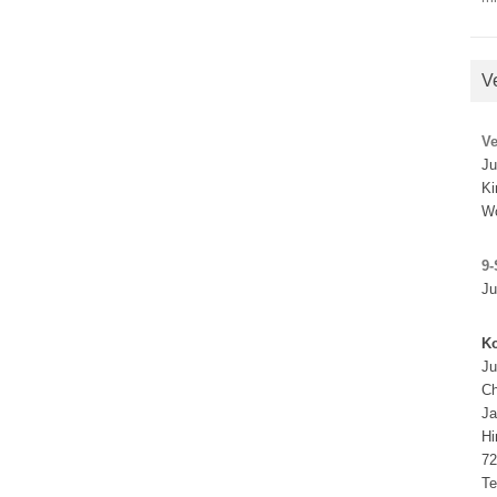
V
V
Ju
Ki
W
9-
Ju
Ko
Ju
Ch
J
Hi
72
Te