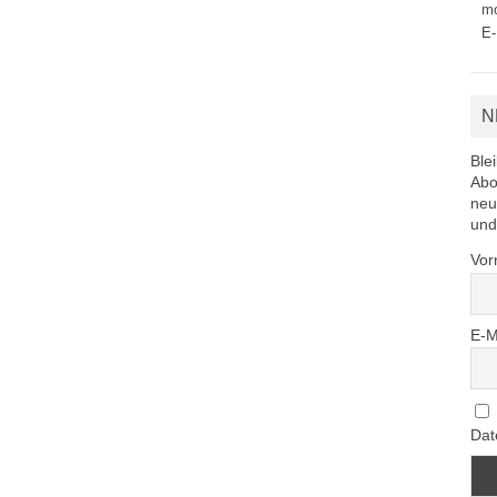
mo
E-
N
Ble
Abo
neu
und
Vo
E-M
Dat