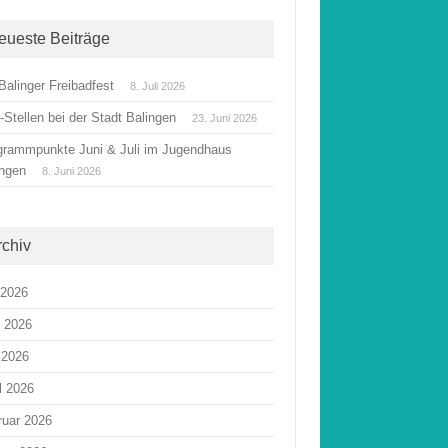
eueste Beiträge
Balinger Freibadfest
8. Juli 2026
Stellen bei der Stadt Balingen
23. Juni 2026
grammpunkte Juni & Juli im Jugendhaus
ingen
8. Juni 2026
rchiv
 2026
i 2026
 2026
l 2026
ruar 2026