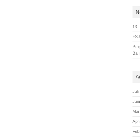
N
13. 
FSJ-
Pro
Bal
A
Juli
Jun
Mai
Apri
Feb