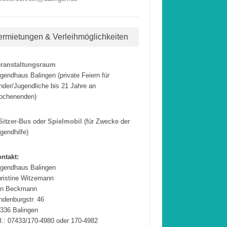
ermietungen & Verleihmöglichkeiten
eranstaltungsraum
gendhaus Balingen (private Feiern für
nder/Jugendliche bis 21 Jahre an
ochenenden)
Sitzer-Bus
oder
Spielmobil
(für Zwecke der
gendhilfe)
ntakt:
gendhaus Balingen
ristine Witzemann
an Beckmann
ndenburgstr. 46
336 Balingen
l.: 07433/170-4980 oder 170-4982