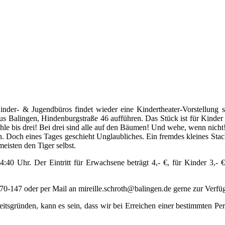
nder- & Jugendbüros findet wieder eine Kindertheater-Vorstellung s
s Balingen, Hindenburgstraße 46 aufführen. Das Stück ist für Kinder a
le bis drei! Bei drei sind alle auf den Bäumen! Und wehe, wenn nicht!“
 Doch eines Tages geschieht Unglaubliches. Ein fremdes kleines Stach
eisten den Tiger selbst.
14:40 Uhr. Der Eintritt für Erwachsene beträgt 4,- €, für Kinder 3,
70-147 oder per Mail an mireille.schroth@balingen.de gerne zur Verfü
eitsgründen, kann es sein, dass wir bei Erreichen einer bestimmten P