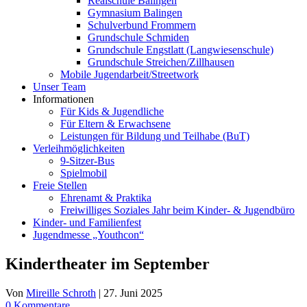
Realschule Balingen
Gymnasium Balingen
Schulverbund Frommern
Grundschule Schmiden
Grundschule Engstlatt (Langwiesenschule)
Grundschule Streichen/Zillhausen
Mobile Jugendarbeit/Streetwork
Unser Team
Informationen
Für Kids & Jugendliche
Für Eltern & Erwachsene
Leistungen für Bildung und Teilhabe (BuT)
Verleihmöglichkeiten
9-Sitzer-Bus
Spielmobil
Freie Stellen
Ehrenamt & Praktika
Freiwilliges Soziales Jahr beim Kinder- & Jugendbüro
Kinder- und Familienfest
Jugendmesse „Youthcon“
Kindertheater im September
Von
Mireille Schroth
|
27. Juni 2025
0 Kommentare