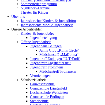
Sommerferienprogramm
Nightsport-Termine
Theater für Kinder
Über uns
Jahresberichte Kinder- & Jugendbüro
Jahresberichte Mobile Jugendarbeit
Unsere Arbeitsfelder
Kinder- & Jugendbüro
Jugendbeteiligung
Offene Jugendarbeit
Jugendhaus Balingen
Jungs-Club „Kings Circle“
Mädchencafé „MaDonna“
Jugendtreff Endingen “U-TrEndi”
Jugendtreff Engstlatt “Dixi”
Jugendtreff Frommern
Mädchentreff Frommern
Vermietungen
Schulsozialarbeit
Lauwasenschule
Grundschule Längenfeld
Lochenschule Weilstetten
Grundschule Endingen
Sichelschule