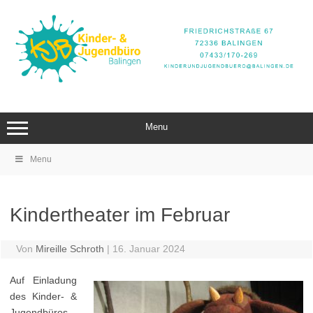
Zum
Inhalt
springen
Menu
Menu
Kindertheater im Februar
Von
Mireille Schroth
|
16. Januar 2024
Auf Einladung
des Kinder- &
Jugendbüros