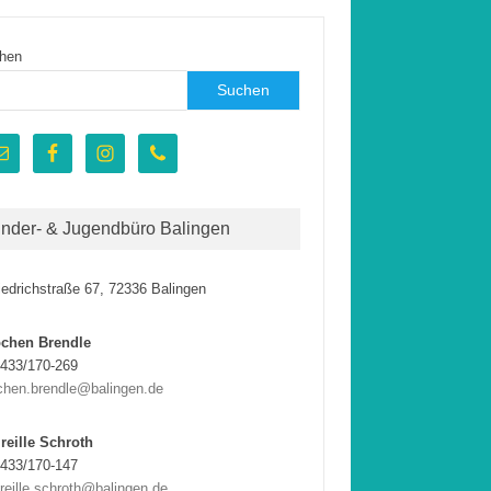
hen
Suchen
inder- & Jugendbüro Balingen
iedrichstraße 67, 72336 Balingen
ochen Brendle
433/170-269
chen.brendle@balingen.de
reille Schroth
433/170-147
reille.schroth@balingen.de