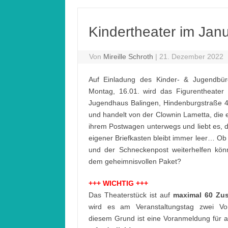
Kindertheater im Jan
Von
Mireille Schroth
|
21. Dezember 2022
Auf Einladung des Kinder- & Jugendbüros
Montag, 16.01. wird das Figurentheater
Jugendhaus Balingen, Hindenburgstraße 46
und handelt von der Clownin Lametta, die es 
ihrem Postwagen unterwegs und liebt es, die
eigener Briefkasten bleibt immer leer… Ob
und der Schneckenpost weiterhelfen kön
dem geheimnisvollen Paket?
+++ WICHTIG +++
Das Theaterstück ist auf
maximal 60 Zu
wird es am Veranstaltungstag zwei Vo
diesem Grund ist eine Voranmeldung für 