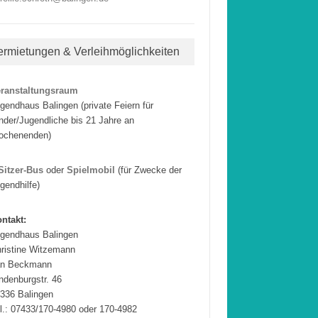
ermietungen & Verleihmöglichkeiten
eranstaltungsraum
gendhaus Balingen (private Feiern für
nder/Jugendliche bis 21 Jahre an
ochenenden)
Sitzer-Bus
oder
Spielmobil
(für Zwecke der
gendhilfe)
ntakt:
gendhaus Balingen
ristine Witzemann
an Beckmann
ndenburgstr. 46
336 Balingen
l.: 07433/170-4980 oder 170-4982