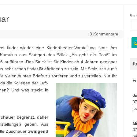
Suc
uar
0 Kommentare
 findet wieder eine Kindertheater-Vorstellung statt. Am
 Kumulus aus Stuttgart das Stück „Ab geht die Post!“ im
 aufführen. Das Stück ist für Kinder ab 4 Jahren geeignet
K
sehr schön findet Briefträgerin zu sein. Mit Stolz ist sie mit
 vielen bunten Briefe zu sortieren und zu verteilen. Nur ihr
Fr
 da d
ie Kollegen der Luft-
nen? Und was steckt in
J
07
jo
schauer
begrenzt, daher
Mi
rstellungen geben. Aus
07
alle Zuschauer
zwingend
mi