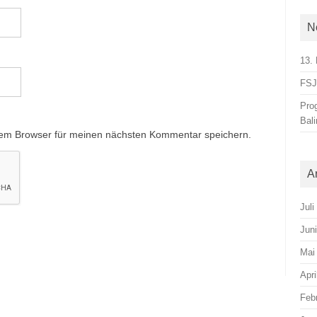
N
13. 
FSJ-
Pro
Bal
sem Browser für meinen nächsten Kommentar speichern.
A
Juli
Jun
Mai
Apri
Feb