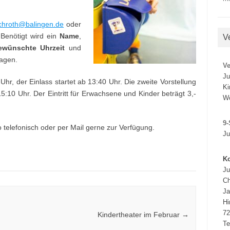
schroth@balingen.de
oder
 Benötigt wird ein
Name
,
V
ewünschte Uhrzeit
und
ragen.
V
Ju
Uhr, der Einlass startet ab 13:40 Uhr. Die zweite Vorstellung
Ki
:10 Uhr. Der Eintritt für Erwachsene und Kinder beträgt 3,-
W
9-
 telefonisch oder per Mail gerne zur Verfügung.
Ju
Ko
Ju
Ch
J
Hi
72
Kindertheater im Februar
→
Te