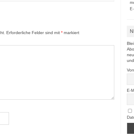
mo
E-
N
ht.
Erforderliche Felder sind mit
*
markiert
Ble
Abo
neu
und
Vo
E-M
Dat